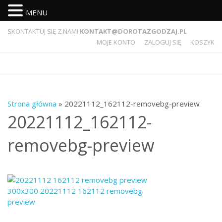
MENU
SKONTAKTUJ SIĘ Z NAMI
KONTAKT@DOROTAZGODZAJ.PL
MOJE KONTO
ZALOGUJ SIĘ
KOSZYK
Strona główna
» 20221112_162112-removebg-preview
20221112_162112-
removebg-preview