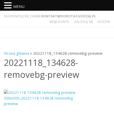
MENU
SKONTAKTUJ SIĘ Z NAMI
KONTAKT@DOROTAZGODZAJ.PL
MOJE KONTO
ZALOGUJ SIĘ
KOSZYK
Strona główna
» 20221118_134628-removebg-preview
20221118_134628-
removebg-preview