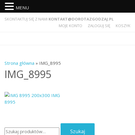
MENU
SKONTAKTUJ SIĘ Z NAMI
KONTAKT@DOROTAZGODZAJ.PL
MOJE KONTO
ZALOGUJ SIĘ
KOSZYK
Strona główna
» IMG_8995
IMG_8995
Szukaj:
Szukaj