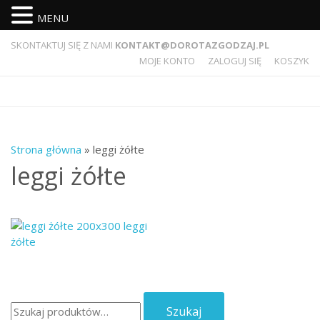
MENU
SKONTAKTUJ SIĘ Z NAMI
KONTAKT@DOROTAZGODZAJ.PL
MOJE KONTO
ZALOGUJ SIĘ
KOSZYK
Strona główna
» leggi żółte
leggi żółte
Szukaj:
Szukaj