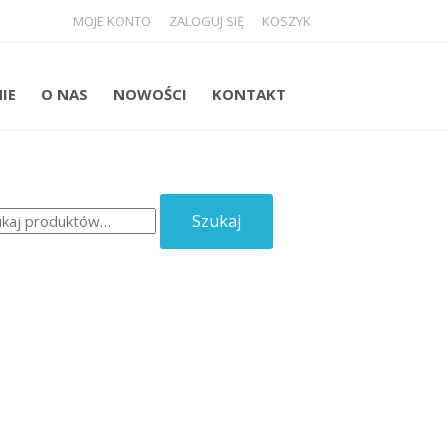
MOJE KONTO
ZALOGUJ SIĘ
KOSZYK
NIE
O NAS
NOWOŚCI
KONTAKT
aj:
Szukaj