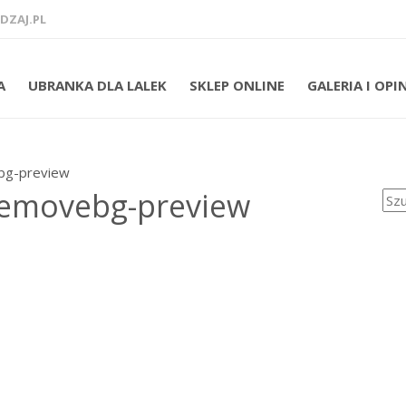
ZAJ.PL
A
UBRANKA DLA LALEK
SKLEP ONLINE
GALERIA I OPI
bg-preview
Szuk
removebg-preview