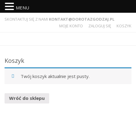
MENU
SKONTAKTUJ SIĘ Z NAMI
KONTAKT@DOROTAZGODZAJ.PL
MOJE KONTO
ZALOGUJ SIĘ
KOSZYK
Koszyk
Twój koszyk aktualnie jest pusty.
Wróć do sklepu