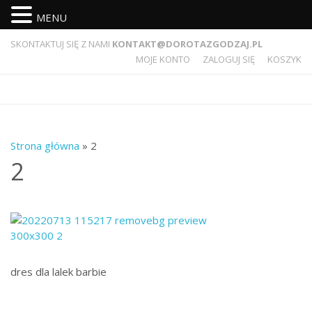
MENU
SKONTAKTUJ SIĘ Z NAMI
KONTAKT@DOROTAZGODZAJ.PL
MOJE KONTO
ZALOGUJ SIĘ
KOSZYK
Strona główna
» 2
2
dres dla lalek barbie