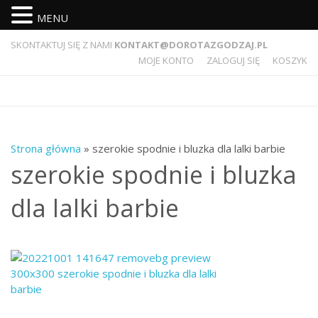
MENU
SKONTAKTUJ SIĘ Z NAMI
KONTAKT@DOROTAZGODZAJ.PL
MOJE KONTO
ZALOGUJ SIĘ
KOSZYK
Strona główna
» szerokie spodnie i bluzka dla lalki barbie
szerokie spodnie i bluzka
dla lalki barbie