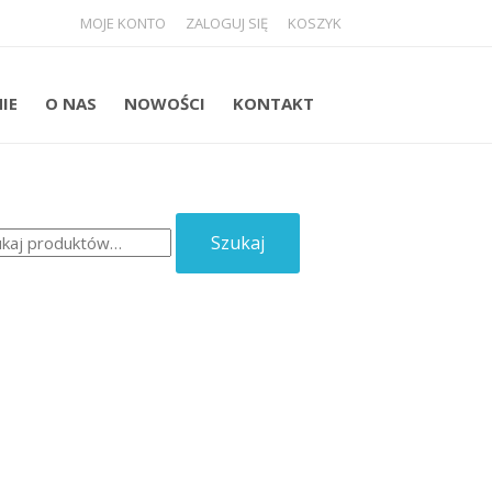
MOJE KONTO
ZALOGUJ SIĘ
KOSZYK
NIE
O NAS
NOWOŚCI
KONTAKT
aj:
Szukaj