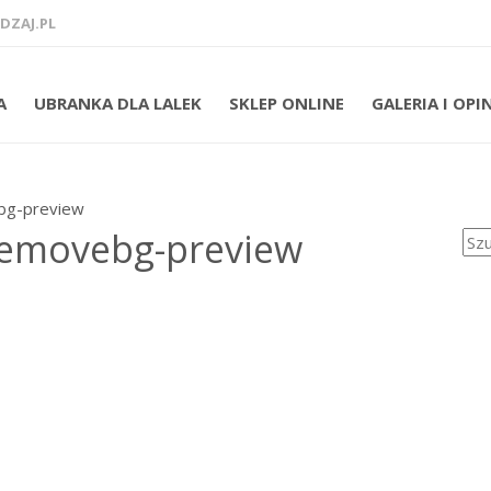
ZAJ.PL
A
UBRANKA DLA LALEK
SKLEP ONLINE
GALERIA I OPI
bg-preview
Szuk
removebg-preview