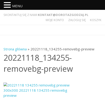
MENU
SKONTAKTUJ SIĘ Z NAMI
KONTAKT@DOROTAZGODZAJ.PL
MOJE KONTO
ZALOGUJ SIĘ
KOSZYK
Strona główna
» 20221118_134255-removebg-preview
20221118_134255-
removebg-preview