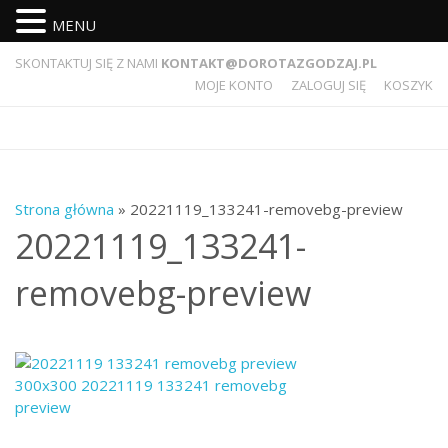
MENU
SKONTAKTUJ SIĘ Z NAMI
KONTAKT@DOROTAZGODZAJ.PL
MOJE KONTO
ZALOGUJ SIĘ
KOSZYK
Strona główna
» 20221119_133241-removebg-preview
20221119_133241-
removebg-preview