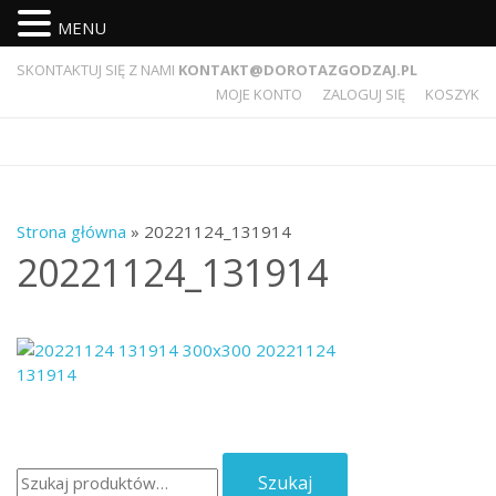
MENU
SKONTAKTUJ SIĘ Z NAMI
KONTAKT@DOROTAZGODZAJ.PL
MOJE KONTO
ZALOGUJ SIĘ
KOSZYK
Strona główna
» 20221124_131914
20221124_131914
Szukaj:
Szukaj