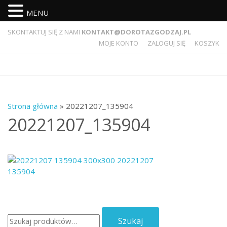
MENU
SKONTAKTUJ SIĘ Z NAMI
KONTAKT@DOROTAZGODZAJ.PL
MOJE KONTO
ZALOGUJ SIĘ
KOSZYK
Strona główna
» 20221207_135904
20221207_135904
Szukaj:
Szukaj