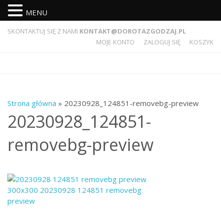
MENU
SKONTAKTUJ SIĘ Z NAMI
KONTAKT@DOROTAZGODZAJ.PL
MOJE KONTO
ZALOGUJ SIĘ
KOSZYK
Strona główna
» 20230928_124851-removebg-preview
20230928_124851-
removebg-preview