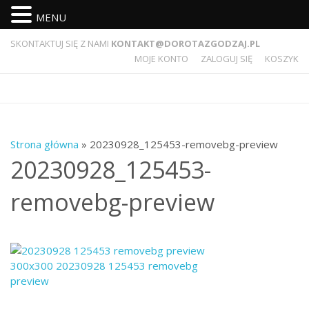
MENU
SKONTAKTUJ SIĘ Z NAMI
KONTAKT@DOROTAZGODZAJ.PL
MOJE KONTO
ZALOGUJ SIĘ
KOSZYK
Strona główna
» 20230928_125453-removebg-preview
20230928_125453-
removebg-preview