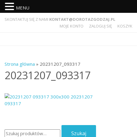
MENU
SKONTAKTUJ SIĘ Z NAMI
KONTAKT@DOROTAZGODZAJ.PL
MOJE KONTO
ZALOGUJ SIĘ
KOSZYK
Strona główna
» 20231207_093317
20231207_093317
Szukaj:
Szukaj