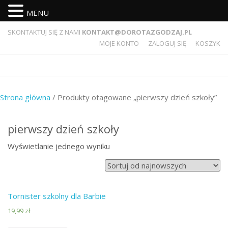
MENU
SKONTAKTUJ SIĘ Z NAMI
KONTAKT@DOROTAZGODZAJ.PL
MOJE KONTO
ZALOGUJ SIĘ
KOSZYK
Strona główna
/ Produkty otagowane „pierwszy dzień szkoły”
pierwszy dzień szkoły
Wyświetlanie jednego wyniku
Tornister szkolny dla Barbie
19,99
zł