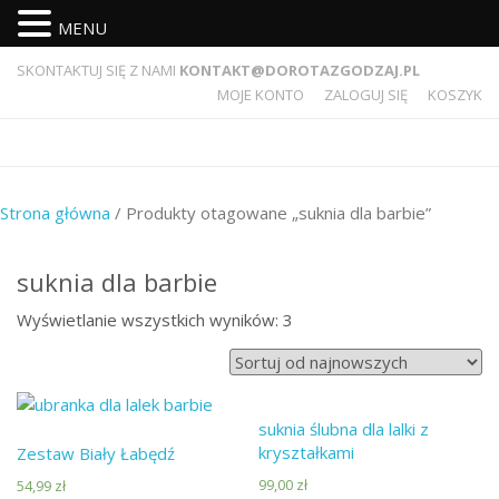
MENU
SKONTAKTUJ SIĘ Z NAMI
KONTAKT@DOROTAZGODZAJ.PL
MOJE KONTO
ZALOGUJ SIĘ
KOSZYK
Strona główna
/ Produkty otagowane „suknia dla barbie”
suknia dla barbie
Wyświetlanie wszystkich wyników: 3
suknia ślubna dla lalki z
kryształkami
Zestaw Biały Łabędź
99,00
zł
54,99
zł