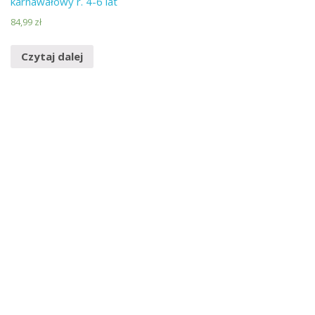
karnawałowy r. 4-6 lat
84,99
zł
Czytaj dalej