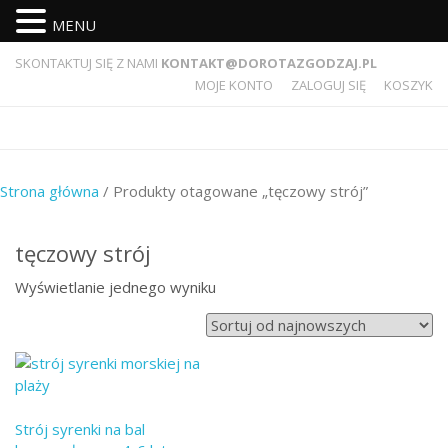
MENU
SKONTAKTUJ SIĘ Z NAMI
KONTAKT@DOROTAZGODZAJ.PL
MOJE KONTO
ZALOGUJ SIĘ
KOSZYK
Strona główna
/ Produkty otagowane „tęczowy strój”
tęczowy strój
Wyświetlanie jednego wyniku
Strój syrenki na bal