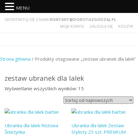
MENU
SKONTAKTUJ SIĘ Z NAMI
KONTAKT@DOROTAZGODZAJ.PL
MOJE KONTO
ZALOGUJ SIĘ
KOSZYK
Strona główna
/ Produkty otagowane „zestaw ubranek dla lalek”
zestaw ubranek dla lalek
Wyświetlanie wszystkich wyników: 15
Ubranka dla lalek Różowa
Ubranka dla lalek Zestaw
Śnieżynka
Stylisty 25 szt. PREMIUM