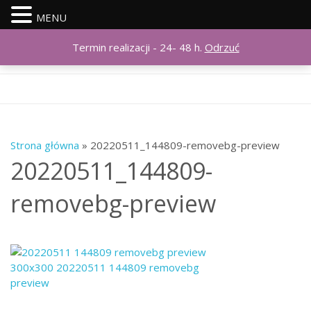
MENU
SKONTAKTUJ SIĘ Z NAMI
KONTAKT@DOROTAZGODZAJ.PL
Termin realizacji - 24- 48 h.
Odrzuć
MOJE KONTO
ZALOGUJ SIĘ
KOSZYK
Strona główna
» 20220511_144809-removebg-preview
20220511_144809-
removebg-preview