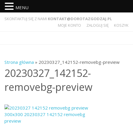
MENU
SKONTAKTUJ SIĘ Z NAMI
KONTAKT@DOROTAZGODZAJ.PL
MOJE KONTO
ZALOGUJ SIĘ
KOSZYK
Strona główna
» 20230327_142152-removebg-preview
20230327_142152-
removebg-preview