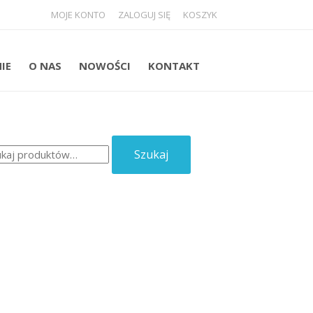
MOJE KONTO
ZALOGUJ SIĘ
KOSZYK
NIE
O NAS
NOWOŚCI
KONTAKT
aj:
Szukaj