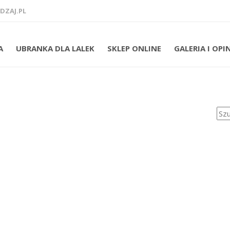
ZAJ.PL
A
UBRANKA DLA LALEK
SKLEP ONLINE
GALERIA I OPI
Szuk